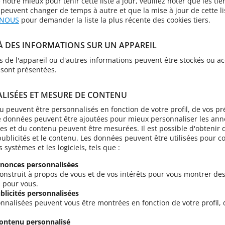
notre mieux pour tenir cette liste à jour, veuillez noter que les ti
 peuvent changer de temps à autre et que la mise à jour de cette l
-NOUS
pour demander la liste la plus récente des cookies tiers.
À DES INFORMATIONS SUR UN APPAREIL
nts de l'appareil ou d'autres informations peuvent être stockés ou ac
 sont présentées.
ALISÉES ET MESURE DE CONTENU
nu peuvent être personnalisés en fonction de votre profil, de vos pr
 données peuvent être ajoutées pour mieux personnaliser les anno
 et du contenu peuvent être mesurées. Il est possible d'obtenir d
ublicités et le contenu. Les données peuvent être utilisées pour c
s systèmes et les logiciels, tels que :
nnonces personnalisées
 construit à propos de vous et de vos intérêts pour vous montrer d
s pour vous.
blicités personnalisées
nnalisées peuvent vous être montrées en fonction de votre profil, 
contenu personnalisé