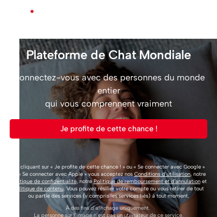
Plateforme de Chat Mondiale
Connectez-vous avec des personnes du monde
entier
qui vous comprennent vraiment
Je profite de cette chance !
En cliquant sur « Je profite de cette chance ! » ou « Se connecter avec Google »
ou « Se connecter avec Apple » vous acceptez nos
Conditions d’utilisation
, notre
Politique de confidentialité
, notre
Politique de remboursement et d'annulation
et
Politique de contenu
. Vous pouvez résilier votre compte ou vous retirer de tout
ou partie des services (y compris les services liés) à tout moment.
À des fins d’affichage uniquement.
La personne sur l’image n’est pas un utilisateur de ce service.